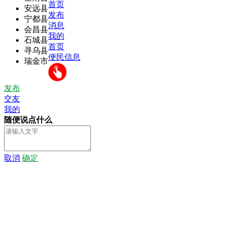
首页
安远县
发布
宁都县
消息
会昌县
我的
石城县
首页
寻乌县
便民信息
瑞金市
发布
交友
我的
随便说点什么
取消
确定