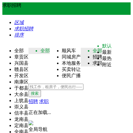
求职招聘
区域
求职招聘
排序
默认
全部
全部
顺风车
全部
最新
章贡区
同城房产
招聘
最热
兴国县
本地服务
求职
附近
赣县区
买卖转让
开发区
便民广播
南康区
于都县
搜索
大余县
上犹县
招聘
求职
崇义县
正在加载...
信丰县
龙南县
定南县
全局导航
全南县