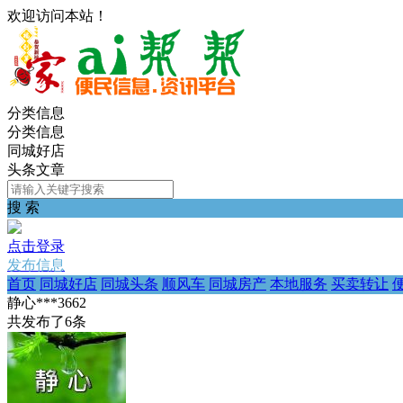
欢迎访问本站！
分类信息
分类信息
同城好店
头条文章
搜 索
点击登录
发布信息
首页
同城好店
同城头条
顺风车
同城房产
本地服务
买卖转让
静心***3662
共发布了
6
条