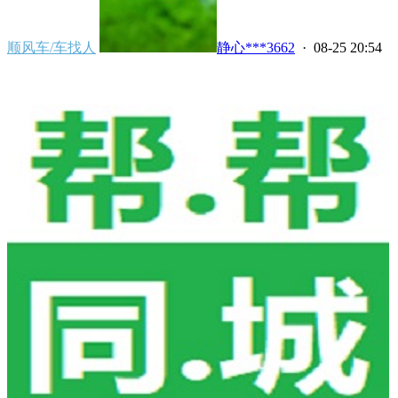
顺风车/车找人
静心***3662
· 08-25 20:54