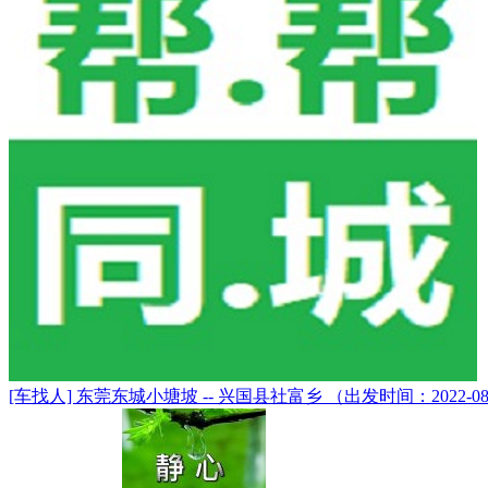
[车找人] 东莞东城小塘坡 -- 兴国县社富乡 （出发时间：2022-08-27 