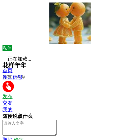
私信
正在加载...
花样年华
首页
发布：53 条
便民信息
发布
交友
我的
随便说点什么
取消
确定