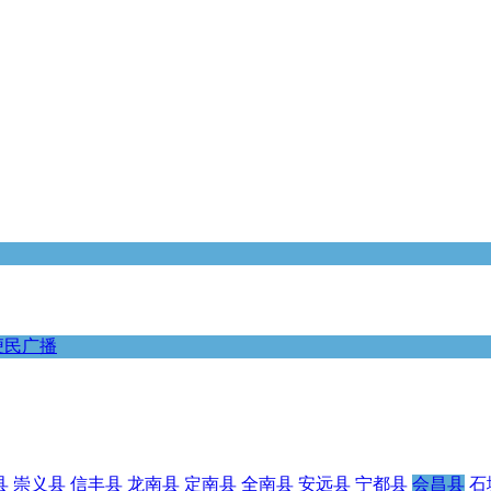
便民广播
县
崇义县
信丰县
龙南县
定南县
全南县
安远县
宁都县
会昌县
石