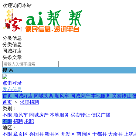
欢迎访问本站！
分类信息
分类信息
同城好店
头条文章
搜 索
点击登录
发布信息
首页
同城好店
同城头条
顺风车
同城房产
本地服务
买卖转让
首页
>
求职招聘
类别：
不限
顺风车
同城房产
本地服务
买卖转让
便民广播
不限
招聘
求职
地区：
不限
章贡区
兴国县
赣县区
开发区
南康区
于都县
大余县
上犹